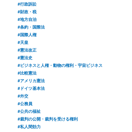
#行政訴訟
#財政・税
#地方自治
#条約・国際法
#国際人権
#天皇
#憲法改正
#憲法史
#ビジネスと人権・動物の権利・宇宙ビジネス
#比較憲法
#アメリカ憲法
#ドイツ基本法
#外交
#公務員
#公共の福祉
#裁判の公開・裁判を受ける権利
#私人間効力