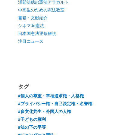
浦部法穂の憲法アラカルト
中高生のための憲法教室
書籍・文献紹介
シネマde憲法
日本国憲法逐条解説
注目ニュース
タグ
#個人の尊重・幸福追求権・人格権
#プライバシー権・自己決定権・名誉権
#多文化共生・外国人の人権
#子どもの権利
#法の下の平等
#ジェンダーと憲法