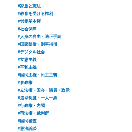
#家族と憲法
#教育を受ける権利
#労働基本権
#社会保障
#人身の自由・適正手続
#国家賠償・刑事補償
#デジタル社会
#立憲主義
#平和主義
#国民主権・民主主義
#参政権
#立法権・国会・議員・政党
#選挙制度・一人一票
#行政権・内閣
#司法権・裁判所
#国民審査
#憲法訴訟