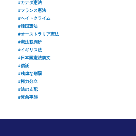
#カナダ憲法
#フランス憲法
#ヘイトクライム
#韓国憲法
#オーストラリア憲法
#憲法裁判所
#イギリス法
#日本国憲法前文
#信託
#残虐な刑罰
#権力分立
#法の支配
#緊急事態