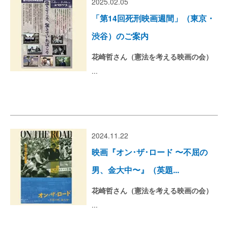
2025.02.05
「第14回死刑映画週間」（東京・
渋谷）のご案内
花崎哲さん（憲法を考える映画の会）
...
2024.11.22
映画『オン･ザ･ロード 〜不屈の
男、金大中〜』（英題...
花崎哲さん（憲法を考える映画の会）
...