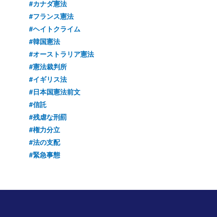
#カナダ憲法
#フランス憲法
#ヘイトクライム
#韓国憲法
#オーストラリア憲法
#憲法裁判所
#イギリス法
#日本国憲法前文
#信託
#残虐な刑罰
#権力分立
#法の支配
#緊急事態