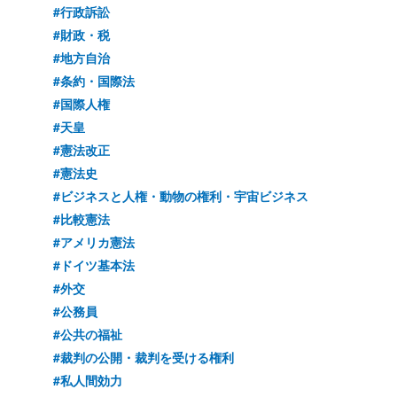
#行政訴訟
#財政・税
#地方自治
#条約・国際法
#国際人権
#天皇
#憲法改正
#憲法史
#ビジネスと人権・動物の権利・宇宙ビジネス
#比較憲法
#アメリカ憲法
#ドイツ基本法
#外交
#公務員
#公共の福祉
#裁判の公開・裁判を受ける権利
#私人間効力