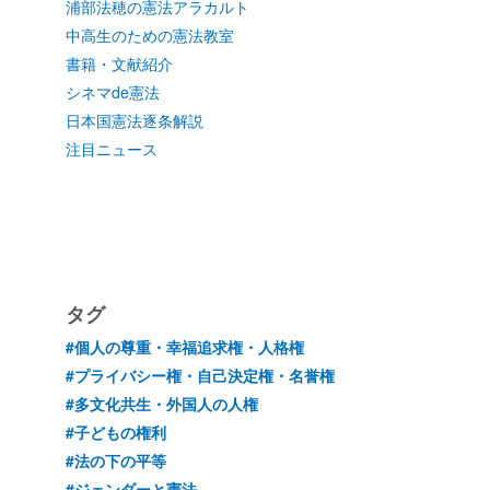
浦部法穂の憲法アラカルト
中高生のための憲法教室
書籍・文献紹介
シネマde憲法
日本国憲法逐条解説
注目ニュース
タグ
#個人の尊重・幸福追求権・人格権
#プライバシー権・自己決定権・名誉権
#多文化共生・外国人の人権
#子どもの権利
#法の下の平等
#ジェンダーと憲法