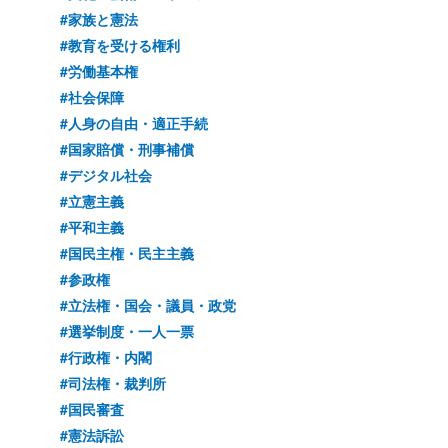
#家族と憲法
#教育を受ける権利
#労働基本権
#社会保障
#人身の自由・適正手続
#国家賠償・刑事補償
#デジタル社会
#立憲主義
#平和主義
#国民主権・民主主義
#参政権
#立法権・国会・議員・政党
#選挙制度・一人一票
#行政権・内閣
#司法権・裁判所
#国民審査
#憲法訴訟