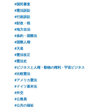
#国民審査
#憲法訴訟
#行政訴訟
#財政・税
#地方自治
#条約・国際法
#国際人権
#天皇
#憲法改正
#憲法史
#ビジネスと人権・動物の権利・宇宙ビジネス
#比較憲法
#アメリカ憲法
#ドイツ基本法
#外交
#公務員
#公共の福祉