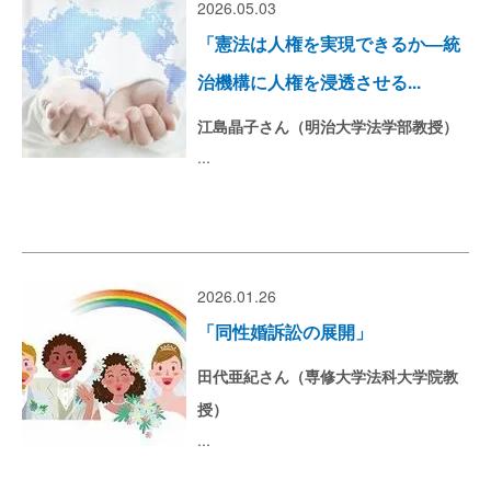
2026.05.03
「憲法は人権を実現できるか―統
治機構に人権を浸透させる...
江島晶子さん（明治大学法学部教授）
...
2026.01.26
「同性婚訴訟の展開」
田代亜紀さん（専修大学法科大学院教
授）
...