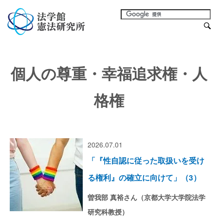
個人の尊重・幸福追求権・人
格権
2026.07.01
「『性自認に従った取扱いを受け
る権利』の確立に向けて」（3）
曽我部 真裕さん（京都大学大学院法学
研究科教授）