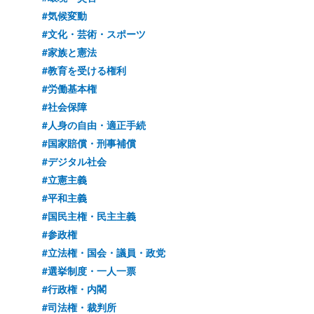
#気候変動
#文化・芸術・スポーツ
#家族と憲法
#教育を受ける権利
#労働基本権
#社会保障
#人身の自由・適正手続
#国家賠償・刑事補償
#デジタル社会
#立憲主義
#平和主義
#国民主権・民主主義
#参政権
#立法権・国会・議員・政党
#選挙制度・一人一票
#行政権・内閣
#司法権・裁判所