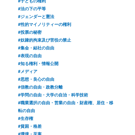
#子どもの権利
#法の下の平等
#ジェンダーと憲法
#性的マイノリティーの権利
#投票の秘密
#奴隷的拘束及び苦役の禁止
#集会・結社の自由
#表現の自由
#知る権利・情報公開
#メディア
#思想・良心の自由
#信教の自由・政教分離
#学問の自由・大学の自治・科学技術
#職業選択の自由・営業の自由・財産権、居住・移
転の自由
#生存権
#貧困・格差
#環境・災害