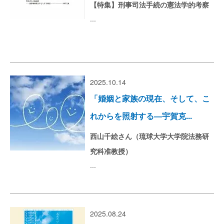
【特集】刑事司法手続の憲法学的考察
...
2025.10.14
「婚姻と家族の現在、そして、こ
れからを照射する―宇賀克...
西山千絵さん（琉球大学大学院法務研
究科准教授）
...
2025.08.24