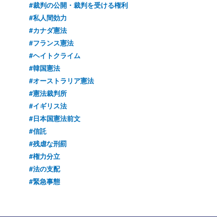
#裁判の公開・裁判を受ける権利
#私人間効力
#カナダ憲法
#フランス憲法
#ヘイトクライム
#韓国憲法
#オーストラリア憲法
#憲法裁判所
#イギリス法
#日本国憲法前文
#信託
#残虐な刑罰
#権力分立
#法の支配
#緊急事態