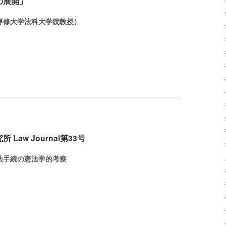
の展開」
専修大学法科大学院教授）
Law Journal第33号
法手続の憲法学的考察