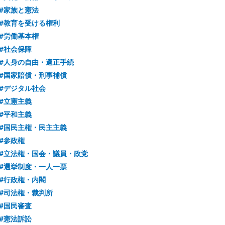
#家族と憲法
#教育を受ける権利
#労働基本権
#社会保障
#人身の自由・適正手続
#国家賠償・刑事補償
#デジタル社会
#立憲主義
#平和主義
#国民主権・民主主義
#参政権
#立法権・国会・議員・政党
#選挙制度・一人一票
#行政権・内閣
#司法権・裁判所
#国民審査
#憲法訴訟