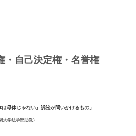
権・自己決定権・名誉権
体は母体じゃない』訴訟が問いかけるもの」
新潟大学法学部助教）