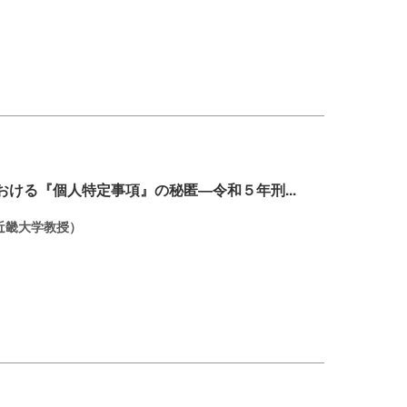
おける『個人特定事項』の秘匿―令和５年刑...
近畿大学教授）