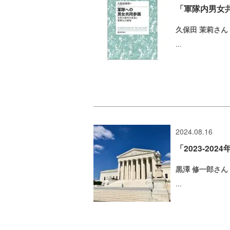
「軍隊内男女
久保田 茉莉さん
...
2024.08.16
「2023-2
黒澤 修一郎さ
...