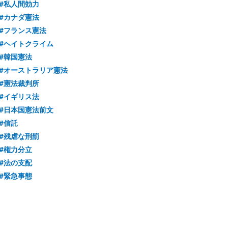
#私人間効力
#カナダ憲法
#フランス憲法
#ヘイトクライム
#韓国憲法
#オーストラリア憲法
#憲法裁判所
#イギリス法
#日本国憲法前文
#信託
#残虐な刑罰
#権力分立
#法の支配
#緊急事態