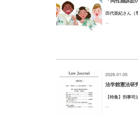
「同性婚訴訟
田代亜紀さん（
...
2026.01.05
法学館憲法研究所 
【特集】刑事司
...