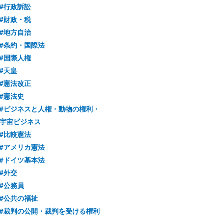
#行政訴訟
#財政・税
#地方自治
#条約・国際法
#国際人権
#天皇
#憲法改正
#憲法史
#ビジネスと人権・動物の権利・
宇宙ビジネス
#比較憲法
#アメリカ憲法
#ドイツ基本法
#外交
#公務員
#公共の福祉
#裁判の公開・裁判を受ける権利