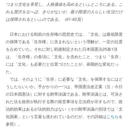
つまり文化を享受し、人格価値を高めるといふところにある。こ
れも贅沢を云へば、きりがないが、最小限度の人らしい生活だけ
は保障されるといふのである。（61-62頁）
日本における戦前の生存権の思想史では、「文化」は最低限度
の保障である「生存権」に含まれないという理解が、一定の位置
を占めていた。それに対し戦後制定された日本国憲法25条1項
は、「生存権」の条項に「文化」を含めたこと、つまり「生存」
には「文化」も必要だと位置づけたことが、画期的な変化だっ
た。
では、そのように「生存」に必要な「文化」を保障するにはど
うしたらいいか。手がかりの一つは、帝国憲法改正案（注：今日
の日本国憲法）に対する附帯決議である。附帯決議とは、可決さ
れた法を政府が執行する際の留意事項を立法府が示すもので、政
治的効果はあるが法的効力はない（その附帯決議の別項では「文
化国家」という言葉も使われているのだが、その詳細は
こちら
を
参照）。