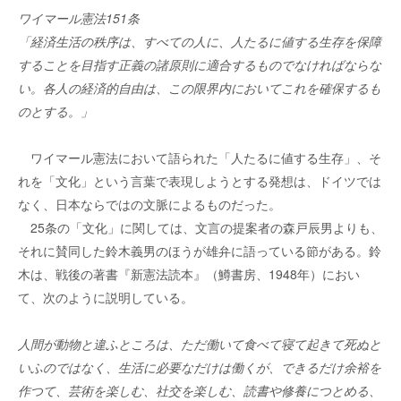
ワイマール憲法151条
「経済生活の秩序は、すべての人に、人たるに値する生存を保障
することを目指す正義の諸原則に適合するものでなければならな
い。各人の経済的自由は、この限界内においてこれを確保するも
のとする。」
ワイマール憲法において語られた「人たるに値する生存」、そ
れを「文化」という言葉で表現しようとする発想は、ドイツでは
なく、日本ならではの文脈によるものだった。
25条の「文化」に関しては、文言の提案者の森戸辰男よりも、
それに賛同した鈴木義男のほうが雄弁に語っている節がある。鈴
木は、戦後の著書『新憲法読本』（鱒書房、1948年）におい
て、次のように説明している。
人間が動物と違ふところは、ただ働いて食べて寝て起きて死ぬと
いふのではなく、生活に必要なだけは働くが、できるだけ余裕を
作つて、芸術を楽しむ、社交を楽しむ、読書や修養につとめる、