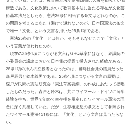
支えている。いわば、教育基本法が憲法26条の人権を鑑みている
構造である。文化政策において教育基本法に当たる存在が文化芸
術基本法だとしたら、憲法26条に相当する条文はどれなのか。こ
の問題を考えるにあたり避けて通れないのが、日本国憲法の条文
で唯一「文化」という文言を用いた25条1項である。
憲法25条の「文化」とは何か。そもそもなぜここで「文化」と
いう言葉が使われたのか。
現在の25条1項につながる文言はGHQ草案にはなく、衆議院の
小委員会の議論において日本側の提案で挿入された経緯がある。
25条1項の挿入の立役者となったのは、当時社会党の議員だった
森戸辰男と鈴木義男である。25条1項につながる文言の原案は、
森戸が民間の憲法研究会「憲法草案要綱」の作成にあたって提唱
したものだった。森戸と鈴木は、共にワイマール・ドイツに留学
経験を持ち、世界で初めて生存権を規定したワイマール憲法の理
念に深く共感していた。だが、生存権思想の条文として参照され
たワイマール憲法151条には、「文化」という文言は見当たらな
い。