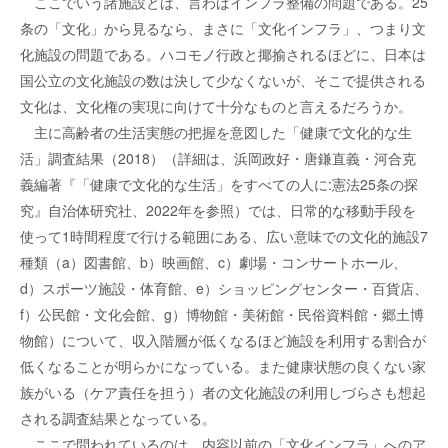
ここでいう諸施設とは、言わばインフラ整備の問題である。25
条の「文化」から見るなら、まさに「文化インフラ」、つまり文
化施設の問題である。ハコモノ行政と揶揄されるほどに、日本は
国公立の文化施設の数は決して少なくないが、そこで提供される
文化は、文化権の実現に向けて十分なものと言えるだろうか。
主に高齢者の生活実態の把握を意図した「健康で文化的な生
活」調査結果（2018）（詳細は、浜岡政好・唐鎌直義・河合克
義編著『「健康で文化的な生活」をすべての人に:憲法25条の探
究』自治体研究社、2022年を参照）では、日常的な移動手段を
使って1時間程度で行ける範囲にある、広い意味での文化的施設7
種類（a）図書館、b）映画館、c）劇場・コンサートホール、
d）スポーツ施設・体育館、e）ショッピングセンター・百貨店、
f）公民館・文化会館、g）博物館・美術館・民俗資料館・郷土博
物館）について、収入階層が低くなるほど施設を利用する割合が
低くなることが明らかになっている。また健康状態の良くない家
族がいる（ケア責任を担う）者の文化施設の利用しづらさも想起
される調査結果となっている。
ここで問われているのは、内容以前の「文化インフラ」へのア