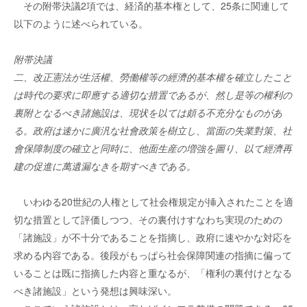
その附帯決議2項では、経済的基本権として、25条に関連して
以下のように述べられている。
附帯決議
二、改正憲法が生活權、勞働權等の經濟的基本權を確立したこと
は時代の要求に即應する適切な措置であるが、然し是等の權利の
裏附となるべき諸施設は、現状を以ては頗る不充分なものがあ
る。政府は速かに廣汎な社會政策を樹立し、當面の失業對策、社
會保障制度の確立と同時に、他面生産の増強を圖り、以て經濟再
建の促進に萬遺漏なきを期すべきである。
いわゆる20世紀の人権として社会権規定が挿入されたことを適
切な措置として評価しつつ、その裏付けすなわち実現のための
「諸施設」が不十分であることを指摘し、政府に速やかな対応を
求める内容である。後段がもっぱら社会保障関連の指摘に偏って
いることは既に指摘した内容と重なるが、「権利の裏付けとなる
べき諸施設」という発想は興味深い。