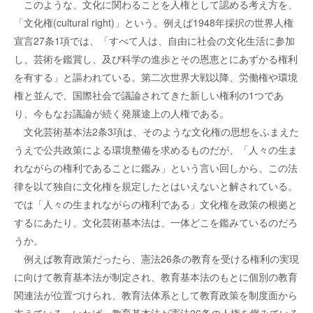
このような、文化に関わることを人権として認める考え方を、
「文化権(cultural right)」という。例えば1948年採択の世界人権
宣言27条1項では、「すべて人は、自由に社会の文化生活に参加
し、芸術を鑑賞し、及び科学の進歩とその恩恵とにあずかる権利
を有する」と謳われている。第二次世界大戦以降、労働権や環境
権と並んで、国際社会で議論されてきた新しい権利の1つであ
り、今もなお議論が続く発展途上の人権である。
文化芸術基本法2条3項は、そのような文化権の思想をふまえた
うえで公共政策による環境整備を求めるものだが、「人々の生ま
れながらの権利であることに鑑み」という言い回しから、この法
律を以て独自に文化権を規定したとはいえないと解されている。
では「人々の生まれながらの権利である」文化権を政策の根拠と
するにあたり、文化芸術基本法は、一体どこを鑑みているのだろ
うか。
例えば教育政策だったら、憲法26条の教育を受ける権利の実現
に向けて教育基本法が制定され、教育基本法のもとに個別の教育
関連法が位置づけられ、教育法体系として教育政策を制度面から