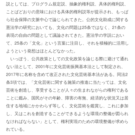
説としては、プログラム規定説、抽象的権利説、具体的権利説、
ことばどおりの意味における具体的権利説等が提示され、もっぱ
ら社会保障の文脈中心で論じられてきた。公的文化助成に関する
憲法学の研究においても、文化の問題は25条ではなく、21条の
表現の自由の問題として議論されてきた。憲法学の学説におい
て、25条の「文化」という言葉に注目し、それを積極的に活用し
ようという発想はほとんどなかった。
いっぽう、公共政策としての文化政策を論じる際に避けて通れ
ない法として、2001年に文化芸術振興基本法として制定され、
2017年に名称を含めて改正された文化芸術基本法がある。同法2
条3項では、「文化芸術に関する施策の推進に当たっては、文化
芸術を創造し、享受することが人々の生まれながらの権利である
ことに鑑み、国民がその年齢、障害の有無、経済的な状況又は居
住する地域にかかわらず等しく、文化芸術を鑑賞し、これに参加
し、又はこれを創造することができるような環境の整備が図られ
なければならない」として、権利実現のための環境整備が求めら
れている。