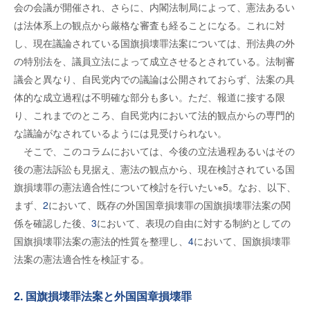
会の会議が開催され、さらに、内閣法制局によって、憲法あるい
は法体系上の観点から厳格な審査も経ることになる。これに対
し、現在議論されている国旗損壊罪法案については、刑法典の外
の特別法を、議員立法によって成立させるとされている。法制審
議会と異なり、自民党内での議論は公開されておらず、法案の具
体的な成立過程は不明確な部分も多い。ただ、報道に接する限
り、これまでのところ、自民党内において法的観点からの専門的
な議論がなされているようには見受けられない。
そこで、このコラムにおいては、今後の立法過程あるいはその
後の憲法訴訟も見据え、憲法の観点から、現在検討されている国
旗損壊罪の憲法適合性について検討を行いたい※5。なお、以下、
まず、
2
において、既存の外国国章損壊罪の国旗損壊罪法案の関
係を確認した後、
3
において、表現の自由に対する制約としての
国旗損壊罪法案の憲法的性質を整理し、
4
において、国旗損壊罪
法案の憲法適合性を検証する。
2. 国旗損壊罪法案と外国国章損壊罪