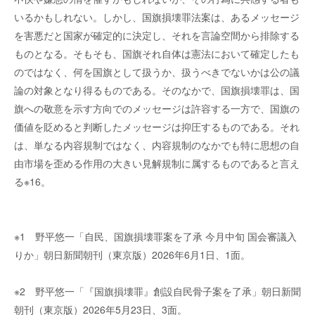
いるかもしれない。しかし、国旗損壊罪法案は、あるメッセージ
を害悪だと国家が確定的に決定し、それを言論空間から排除する
ものとなる。そもそも、国旗それ自体は憲法において確定したも
のではなく、何を国旗として扱うか、扱うべきでないかは公の議
論の対象となり得るものである。そのなかで、国旗損壊罪は、国
旗への敬意を示す方向でのメッセージは許容する一方で、国旗の
価値を貶めると判断したメッセージは抑圧するものである。それ
は、単なる内容規制ではなく、内容規制のなかでも特に思想の自
由市場を歪める作用の大きい見解規制に属するものであると言え
る※16。
※1 野平悠一「自民、国旗損壊罪案を了承 今月中旬 国会審議入
りか」朝日新聞朝刊（東京版）2026年6月1日、1面。
※2 野平悠一「『国旗損壊罪』創設自民骨子案を了承」朝日新聞
朝刊（東京版）2026年5月23日、3面。