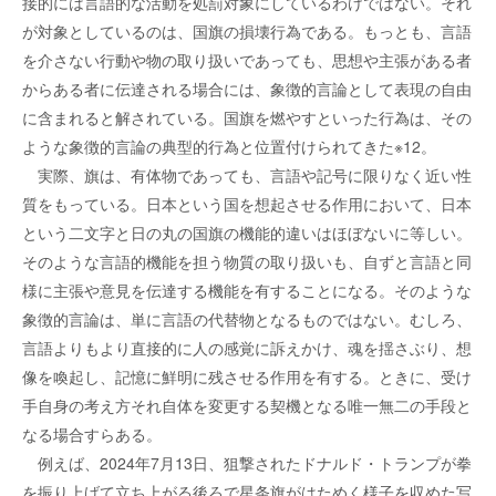
接的には言語的な活動を処罰対象にしているわけではない。それ
が対象としているのは、国旗の損壊行為である。もっとも、言語
を介さない行動や物の取り扱いであっても、思想や主張がある者
からある者に伝達される場合には、象徴的言論として表現の自由
に含まれると解されている。国旗を燃やすといった行為は、その
ような象徴的言論の典型的行為と位置付けられてきた※12。
実際、旗は、有体物であっても、言語や記号に限りなく近い性
質をもっている。日本という国を想起させる作用において、日本
という二文字と日の丸の国旗の機能的違いはほぼないに等しい。
そのような言語的機能を担う物質の取り扱いも、自ずと言語と同
様に主張や意見を伝達する機能を有することになる。そのような
象徴的言論は、単に言語の代替物となるものではない。むしろ、
言語よりもより直接的に人の感覚に訴えかけ、魂を揺さぶり、想
像を喚起し、記憶に鮮明に残させる作用を有する。ときに、受け
手自身の考え方それ自体を変更する契機となる唯一無二の手段と
なる場合すらある。
例えば、2024年7月13日、狙撃されたドナルド・トランプが拳
を振り上げて立ち上がる後ろで星条旗がはためく様子を収めた写