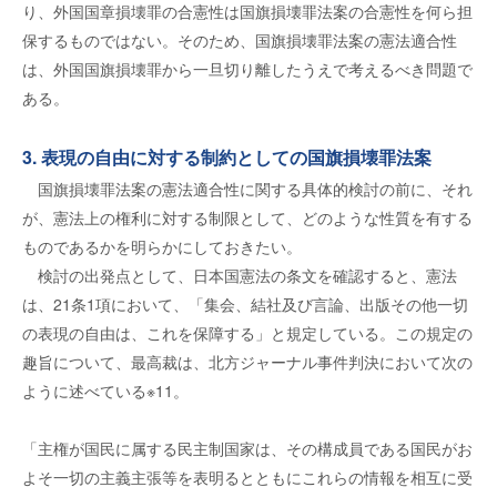
り、外国国章損壊罪の合憲性は国旗損壊罪法案の合憲性を何ら担
保するものではない。そのため、国旗損壊罪法案の憲法適合性
は、外国国旗損壊罪から一旦切り離したうえで考えるべき問題で
ある。
3. 表現の自由に対する制約としての国旗損壊罪法案
国旗損壊罪法案の憲法適合性に関する具体的検討の前に、それ
が、憲法上の権利に対する制限として、どのような性質を有する
ものであるかを明らかにしておきたい。
検討の出発点として、日本国憲法の条文を確認すると、憲法
は、21条1項において、「集会、結社及び言論、出版その他一切
の表現の自由は、これを保障する」と規定している。この規定の
趣旨について、最高裁は、北方ジャーナル事件判決において次の
ように述べている※11。
「主権が国民に属する民主制国家は、その構成員である国民がお
よそ一切の主義主張等を表明るとともにこれらの情報を相互に受