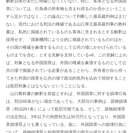
解釈自体が未だに明確になっていない。特に、客体となる外国国
章については、行為者の所有物も含まれ得るのか否かということ
すら定かではなく、この論点について判断した最高裁判例はまだ
ない。現代における刑法の権威である山口厚元最高裁判事の教科
書は、私的に掲揚されているものも客体に含まれるとする解釈は
採用せず、「国家機関により公的に掲揚されているもののほか、
その国の権威を象徴するものとして公共の場にかかげられている
ものまでを含む」とする見解を支持している※6。この見解によれ
ば、対象となる外国国章は、外国の権威を象徴するものとして公
共の場で掲揚されている必要があることから、所有者が自ら持っ
てきた外国の国章を公共の場で政治的批判を込めて焼却すること
は処罰対象とはならないということになる。
山口教科書の解釈を前提とすれば、外国国章に対する損壊行為
は、刑法92条がない場合であっても、大部分の事例は、器物損壊
罪（刑法261条）によって処罰可能である。そして、器物損壊罪
の法定刑は、3年以下の拘禁刑又は30万円となっており、外国国
章損壊罪よりも重くなっている。仮に、外国国章への損壊行為に
ついて、器物損壊罪と外国国章損壊罪の両方が成立するとした場