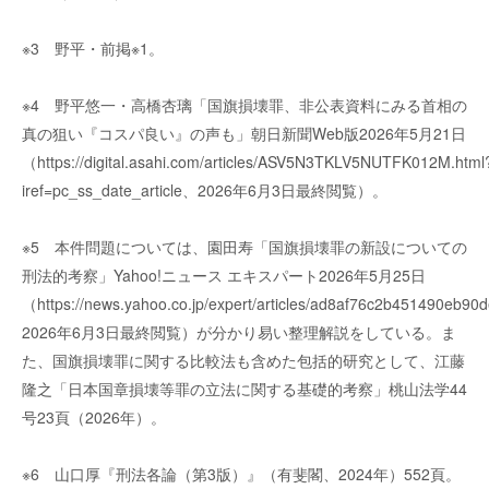
※3 野平・前掲※1。
※4 野平悠一・高橋杏璃「国旗損壊罪、非公表資料にみる首相の
真の狙い『コスパ良い』の声も」朝日新聞Web版2026年5月21日
（https://digital.asahi.com/articles/ASV5N3TKLV5NUTFK012M.html
iref=pc_ss_date_article、2026年6月3日最終閲覧）。
※5 本件問題については、園田寿「国旗損壊罪の新設についての
刑法的考察」Yahoo!ニュース エキスパート2026年5月25日
（https://news.yahoo.co.jp/expert/articles/ad8af76c2b451490eb
2026年6月3日最終閲覧）が分かり易い整理解説をしている。ま
た、国旗損壊罪に関する比較法も含めた包括的研究として、江藤
隆之「日本国章損壊等罪の立法に関する基礎的考察」桃山法学44
号23頁（2026年）。
※6 山口厚『刑法各論（第3版）』（有斐閣、2024年）552頁。