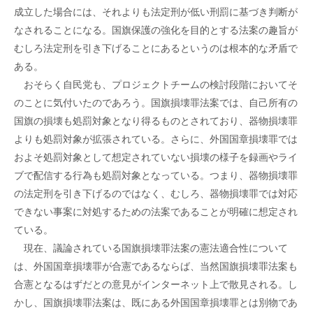
成立した場合には、それよりも法定刑が低い刑罰に基づき判断が
なされることになる。国旗保護の強化を目的とする法案の趣旨が
むしろ法定刑を引き下げることにあるというのは根本的な矛盾で
ある。
おそらく自民党も、プロジェクトチームの検討段階においてそ
のことに気付いたのであろう。国旗損壊罪法案では、自己所有の
国旗の損壊も処罰対象となり得るものとされており、器物損壊罪
よりも処罰対象が拡張されている。さらに、外国国章損壊罪では
およそ処罰対象として想定されていない損壊の様子を録画やライ
ブで配信する行為も処罰対象となっている。つまり、器物損壊罪
の法定刑を引き下げるのではなく、むしろ、器物損壊罪では対応
できない事案に対処するための法案であることが明確に想定され
ている。
現在、議論されている国旗損壊罪法案の憲法適合性について
は、外国国章損壊罪が合憲であるならば、当然国旗損壊罪法案も
合憲となるはずだとの意見がインターネット上で散見される。し
かし、国旗損壊罪法案は、既にある外国国章損壊罪とは別物であ