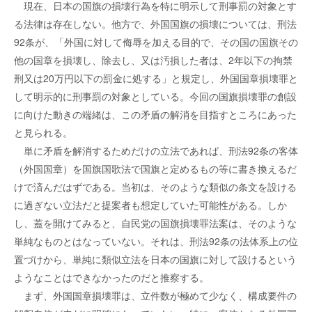
現在、日本の国旗の損壊行為を特に明示して刑事罰の対象とす
る法律は存在しない。他方で、外国国旗の損壊については、刑法
92条が、「外国に対して侮辱を加える目的で、その国の国旗その
他の国章を損壊し、除去し、又は汚損した者は、2年以下の拘禁
刑又は20万円以下の罰金に処する」と規定し、外国国章損壊罪と
して明示的に刑事罰の対象としている。今回の国旗損壊罪の創設
に向けた動きの端緒は、この矛盾の解消を目指すところにあった
と見られる。
単に矛盾を解消するためだけの立法であれば、刑法92条の客体
（外国国章）を国旗国歌法で国旗と定めるもの等に書き換えるだ
けで済んだはずである。当初は、そのような類似の条文を設ける
に過ぎない立法だと提案者も想定していた可能性がある。しか
し、蓋を開けてみると、自民党の国旗損壊罪法案は、そのような
単純なものとはなっていない。それは、刑法92条の法体系上の位
置づけから、単純に類似立法を日本の国旗に対して設けるという
ようなことはできなかったのだと推察する。
まず、外国国章損壊罪は、立件数が極めて少なく、構成要件の