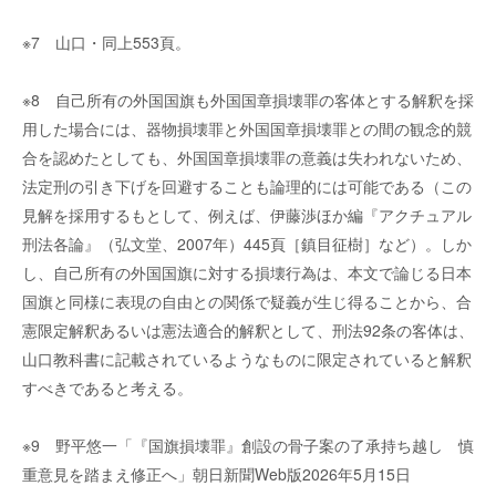
※7 山口・同上553頁。
※8 自己所有の外国国旗も外国国章損壊罪の客体とする解釈を採
用した場合には、器物損壊罪と外国国章損壊罪との間の観念的競
合を認めたとしても、外国国章損壊罪の意義は失われないため、
法定刑の引き下げを回避することも論理的には可能である（この
見解を採用するもとして、例えば、伊藤渉ほか編『アクチュアル
刑法各論』（弘文堂、2007年）445頁［鎮目征樹］など）。しか
し、自己所有の外国国旗に対する損壊行為は、本文で論じる日本
国旗と同様に表現の自由との関係で疑義が生じ得ることから、合
憲限定解釈あるいは憲法適合的解釈として、刑法92条の客体は、
山口教科書に記載されているようなものに限定されていると解釈
すべきであると考える。
※9 野平悠一「『国旗損壊罪』創設の骨子案の了承持ち越し 慎
重意見を踏まえ修正へ」朝日新聞Web版2026年5月15日