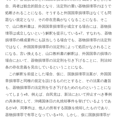
合、両者は観念的競合となり、法定刑の重い器物損壊罪のほうで
処断されることになる。そうすると外国国章損壊罪はなくても問
題ない規定となり、その存在意義がなくなることになる。そこ
で、山口教科書は、外国国章損壊罪が成立する場合には、器物損
壊罪は成立しないという解釈を提示している※7。すなわち、器物
損壊罪の構成要件にも該当しうる場合でも、器物損壊罪の法定刑
ではなく、外国国章損壊罪の法定刑によって処罰がなされること
になる。言い換えると、山口教科書の解釈は、外国国章の損壊の
場合において、器物損壊罪の法定刑を引き下げることに、刑法92
条の存在意義を見出しているということになる。
この解釈を前提とした場合、仮に、国旗損壊罪法案が、外国国
章損壊罪と同種の規定を設けるものだとすると、その法案の趣旨
も、器物損壊罪の法定刑を引き下げるためのものということにな
ってしまう※8。例えば、自民党は、新法において抑止すべき事例
の具体例として、沖縄国体日の丸焼却事件を挙げているようであ
るが※9、同事件は、他人の所有する国旗を焼却したものであり、
器物損壊罪で有罪となっている※10。しかし、仮に国旗損壊罪が