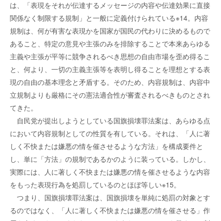
は、「表現をそれが伝達するメッセージの内容や伝達効果に直接
関係なく制限する規制」と一般に定義付けられている※14。内容
規制は、何が有害な表現かを国家が国民の代わりに決めるもので
あること、特定の意見や主張のみを排除することで本来あらゆる
主義や主張が平等に競争されるべき思想の自由市場を歪め得るこ
と、何より、一切の主義主張等を表明し得ることを理想とする表
現の自由の基本理念と矛盾する。そのため、内容規制は、内容中
立規制よりも厳格にその憲法適合性が審査されるべきものとされ
てきた。
自民党が提出しようとしている国旗損壊罪法案は、あらゆる点
において内容規制としての性質を有している。それは、「人に著
しく不快または嫌悪の情を催させるような方法」を構成要件と
し、単に「方法」の規制であるかのように装っている。しかし、
実際には、人に著しく不快または嫌悪の情を催させるような内容
をもった表現行為を処罰しているのとほぼ等しい※15。
つまり、国旗損壊罪法案は、国旗損壊を単純に処罰の対象とす
るのではなく、「人に著しく不快または嫌悪の情を催させる」作