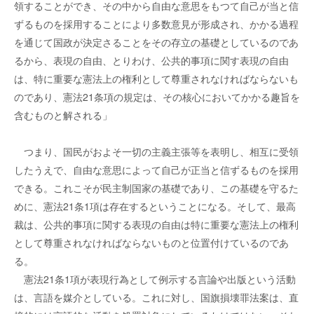
領することができ、その中から自由な意思をもつて自己が当と信
ずるものを採用することにより多数意見が形成され、かかる過程
を通じて国政が決定さることをその存立の基礎としているのであ
るから、表現の自由、とりわけ、公共的事項に関す表現の自由
は、特に重要な憲法上の権利として尊重されなければならないも
のであり、憲法21条項の規定は、その核心においてかかる趣旨を
含むものと解される」
つまり、国民がおよそ一切の主義主張等を表明し、相互に受領
したうえで、自由な意思によって自己が正当と信ずるものを採用
できる。これこそが民主制国家の基礎であり、この基礎を守るた
めに、憲法21条1項は存在するということになる。そして、最高
裁は、公共的事項に関する表現の自由は特に重要な憲法上の権利
として尊重されなければならないものと位置付けているのであ
る。
憲法21条1項が表現行為として例示する言論や出版という活動
は、言語を媒介としている。これに対し、国旗損壊罪法案は、直