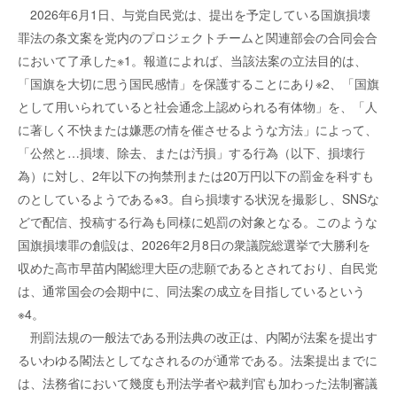
2026年6月1日、与党自民党は、提出を予定している国旗損壊
罪法の条文案を党内のプロジェクトチームと関連部会の合同会合
において了承した※1。報道によれば、当該法案の立法目的は、
「国旗を大切に思う国民感情」を保護することにあり※2、「国旗
として用いられていると社会通念上認められる有体物」を、「人
に著しく不快または嫌悪の情を催させるような方法」によって、
「公然と…損壊、除去、または汚損」する行為（以下、損壊行
為）に対し、2年以下の拘禁刑または20万円以下の罰金を科すも
のとしているようである※3。自ら損壊する状況を撮影し、SNSな
どで配信、投稿する行為も同様に処罰の対象となる。このような
国旗損壊罪の創設は、2026年2月8日の衆議院総選挙で大勝利を
収めた高市早苗内閣総理大臣の悲願であるとされており、自民党
は、通常国会の会期中に、同法案の成立を目指しているという
※4。
刑罰法規の一般法である刑法典の改正は、内閣が法案を提出す
るいわゆる閣法としてなされるのが通常である。法案提出までに
は、法務省において幾度も刑法学者や裁判官も加わった法制審議