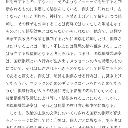
用を有するもの、すなわち、そのようなメッセージを発すると判
断されるものに限定して処罰をしている。例えば、汚れたり、古
くなったりした国旗を、神社で、お焚き上げとして敬礼しつつ焼
却し、その様子を公開することは侮辱ではなくむしろ敬意を示す
ものとして処罰対象とはならないかもしれない。他方で、政権や
国家主義政党の政策を批判するために国旗を焼却したり、損壊さ
せたりすることは「著しく不快または嫌悪の情を催させる」こと
は該当する典型例となると考えられる。つまり、国旗損壊罪法案
は、国旗損壊という行為が生み出すメッセージのうち特定のもの
について、それは伝達されるべきものでないとして処罰するもの
であると言える。例えば、硬貨を損傷させる行為は、お焚き上げ
であろうが、マジックのためのギミックコインを作るためであろ
うが、損壊行為が人々の感覚に与える影響の内容にかかわらず、
貨幣損傷等取締法により等しく処罰されることになる。しかし、
国旗損壊罪法案は、それとは処罰の在り方が根本的に異なる。
しかも、政治的主張の文脈においてなされる国旗の損壊が伝え
るメッセージに対して頂く印象は、個人ごとに異なる。ある者は
不快や嫌悪の情を催すかもしれないが、その行為に共感する者も