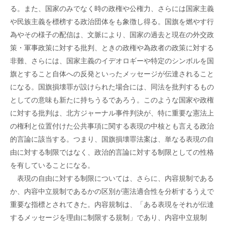
る。また、国家のみでなく時の政権や公権力、さらには国家主義
や民族主義を標榜する政治団体をも象徴し得る。国旗を燃やす行
為やその様子の配信は、文脈により、国家の過去と現在の外交政
策・軍事政策に対する批判、ときの政権や為政者の政策に対する
非難、さらには、国家主義のイデオロギーや特定のシンボルを国
旗とすること自体への反発といったメッセージが伝達されること
になる。国旗損壊罪が設けられた場合には、同法を批判するもの
としての意味も新たに持ちうるであろう。このような国家や政権
に対する批判は、北方ジャーナル事件判決が、特に重要な憲法上
の権利と位置付けた公共事項に関する表現の中核とも言える政治
的言論に該当する。つまり、国旗損壊罪法案は、単なる表現の自
由に対する制限ではなく、政治的言論に対する制限としての性格
を有していることになる。
表現の自由に対する制限については、さらに、内容規制である
か、内容中立規制であるかの区別が憲法適合性を分析するうえで
重要な指標とされてきた。内容規制は、「ある表現をそれが伝達
するメッセージを理由に制限する規制」であり、内容中立規制