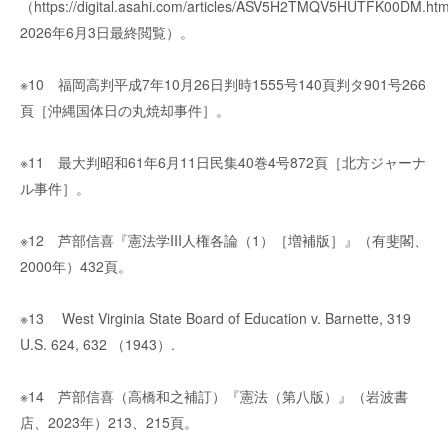
（https://digital.asahi.com/articles/ASV5H2TMQV5HUTFK00DM.ht
2026年6月3日最終閲覧）。
※10 福岡高判平成7年10月26日判時1555号140頁判タ901号266
頁［沖縄国体日の丸焼却事件］。
※11 最大判昭和61年6月11日民集40巻4号872頁［北方ジャーナ
ル事件］。
※12 芦部信喜『憲法学III人権各論（1）［増補版］』（有斐閣、
2000年）432頁。
※13 West Virginia State Board of Education v. Barnette, 319
U.S. 624, 632 （1943）.
※14 芦部信喜（高橋和之補訂）『憲法（第八版）』（岩波書
店、2023年）213、215頁。